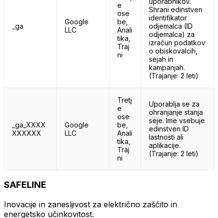
uporabnikov.
e
Shrani edinstven
ose
identifikator
Google
be,
_ga
odjemalca (ID
LLC
Anali
odjemalca) za
tika,
izračun podatkov
Traj
o obiskovalcih,
ni
sejah in
kampanjah.
(Trajanje: 2 leti)
Tretj
Uporablja se za
e
ohranjanje stanja
ose
seje. Ime vsebuje
_ga_XXXX
Google
be,
edinstven ID
XXXXXX
LLC
Anali
lastnosti ali
tika,
aplikacije.
Traj
(Trajanje: 2 leti)
ni
SAFELINE
Inovacije in zanesljivost za električno zaščito in
energetsko učinkovitost.