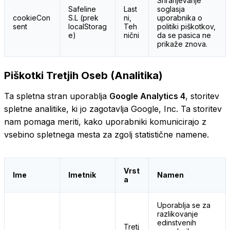
Shranjevanje
Safeline
Last
soglasja
cookieCon
S.L (prek
ni,
uporabnika o
sent
localStorag
Teh
politiki piškotkov,
e)
nični
da se pasica ne
prikaže znova.
Piškotki Tretjih Oseb (Analitika)
Ta spletna stran uporablja
Google Analytics 4
, storitev
spletne analitike, ki jo zagotavlja Google, Inc. Ta storitev
nam pomaga meriti, kako uporabniki komunicirajo z
vsebino spletnega mesta za zgolj statistične namene.
Vrst
Ime
Imetnik
Namen
a
Uporablja se za
razlikovanje
edinstvenih
Tretj