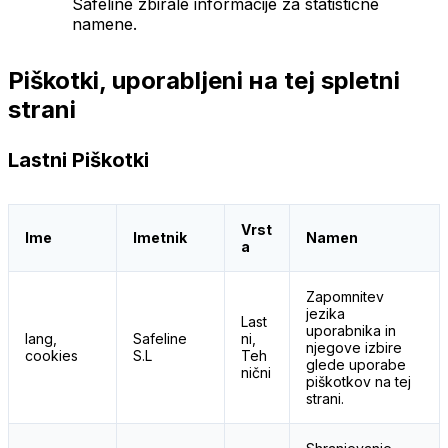
Safeline zbirale informacije za statistične
namene.
Piškotki, uporabljeni на tej spletni
strani
Lastni Piškotki
Vrst
Ime
Imetnik
Namen
a
Zapomnitev
jezika
Last
uporabnika in
lang,
Safeline
ni,
njegove izbire
cookies
S.L
Teh
glede uporabe
nični
piškotkov na tej
strani.