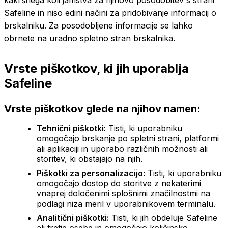
Safeline in niso edini načini za pridobivanje informacij o
brskalniku. Za posodobljene informacije se lahko
obrnete na uradno spletno stran brskalnika.
Vrste piškotkov, ki jih uporablja
Safeline
Vrste piškotkov glede na njihov namen:
Tehnični piškotki:
Tisti, ki uporabniku
omogočajo brskanje po spletni strani, platformi
ali aplikaciji in uporabo različnih možnosti ali
storitev, ki obstajajo na njih.
Piškotki za personalizacijo:
Tisti, ki uporabniku
omogočajo dostop do storitve z nekaterimi
vnaprej določenimi splošnimi značilnostmi na
podlagi niza meril v uporabnikovem terminalu.
Analitični piškotki:
Tisti, ki jih obdeluje Safeline
ali tretje osebe in omogočajo količinsko