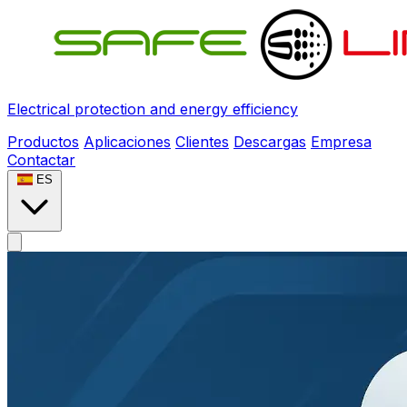
Electrical protection and energy efficiency
Productos
Aplicaciones
Clientes
Descargas
Empresa
Contactar
ES