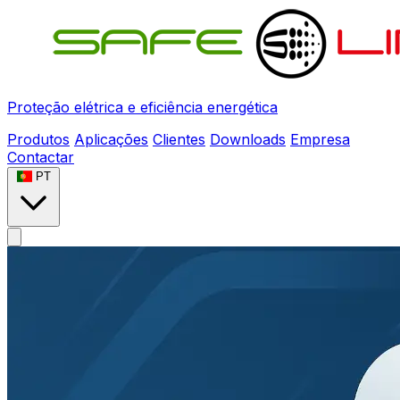
Proteção elétrica e eficiência energética
Produtos
Aplicações
Clientes
Downloads
Empresa
Contactar
PT